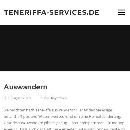
Zum
Inhalt
TENERIFFA-SERVICES.DE
Menü
springen
Auswandern
3. August 2018
Autor:
libyadmin
Sie möchten nach Teneriffa auswandern? Hier finden Sie einige
nützliche Tipps und Wissenswertes rund um eine Heimatsänderung.
Gründe auszuwandern gibt es genug. – Steuerersparnisse – Gründung
einer S.L. bezüglich der Haftung – Arbeiten unter der Sonne – Rente im