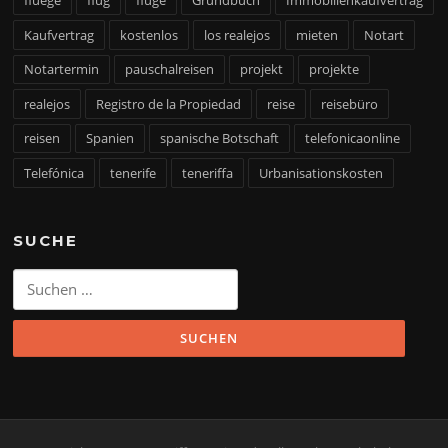
fluege
flug
flüge
Grundbuch
Immobilienkaufvertrag
Kaufvertrag
kostenlos
los realejos
mieten
Notart
Notartermin
pauschalreisen
projekt
projekte
realejos
Registro de la Propiedad
reise
reisebüro
reisen
Spanien
spanische Botschaft
telefonicaonline
Telefónica
tenerife
teneriffa
Urbanisationskosten
SUCHE
Suchen
nach: