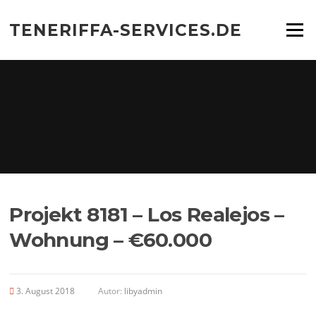
Zum
Inhalt
TENERIFFA-SERVICES.DE
Menü
springen
Projekt 8181 – Los Realejos –
Wohnung – €60.000
3. August 2018
Autor:
libyadmin