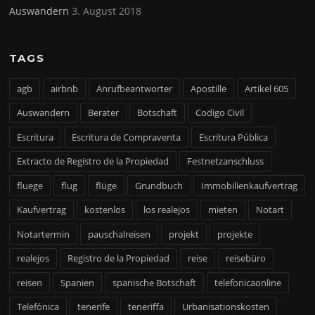
Auswandern
3. August 2018
TAGS
agb
airbnb
Anrufbeantworter
Apostille
Artikel 605
Auswandern
Berater
Botschaft
Codigo Civil
Escritura
Escritura de Compraventa
Escritura Pública
Extracto de Registro de la Propiedad
Festnetzanschluss
fluege
flug
flüge
Grundbuch
Immobilienkaufvertrag
Kaufvertrag
kostenlos
los realejos
mieten
Notart
Notartermin
pauschalreisen
projekt
projekte
realejos
Registro de la Propiedad
reise
reisebüro
reisen
Spanien
spanische Botschaft
telefonicaonline
Telefónica
tenerife
teneriffa
Urbanisationskosten